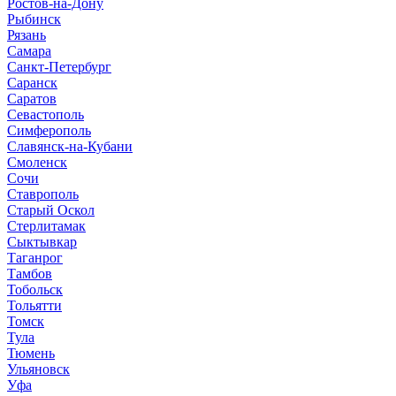
Ростов-на-Дону
Рыбинск
Рязань
Самара
Санкт-Петербург
Саранск
Саратов
Севастополь
Симферополь
Славянск-на-Кубани
Смоленск
Сочи
Ставрополь
Старый Оскол
Стерлитамак
Сыктывкар
Таганрог
Тамбов
Тобольск
Тольятти
Томск
Тула
Тюмень
Ульяновск
Уфа