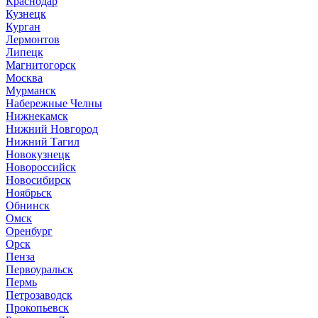
Краснодар
Кузнецк
Курган
Лермонтов
Липецк
Магнитогорск
Москва
Мурманск
Набережные Челны
Нижнекамск
Нижний Новгород
Нижний Тагил
Новокузнецк
Новороссийск
Новосибирск
Ноябрьск
Обнинск
Омск
Оренбург
Орск
Пенза
Первоуральск
Пермь
Петрозаводск
Прокопьевск