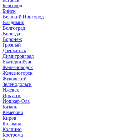
Белгород
Бийск
Великий Новгород
Владимир
Волгоград
Вологда
Воронеж
Грозный
Дзержинск
Димитровград
Екатеринбург
Железноводск
Железногорск
Жуковский
Зеленодольск
Ижевск
Иркутск
Йошкар-Ола
Казань
Кемерово
Киров
Коломна
Колпино
Кострома