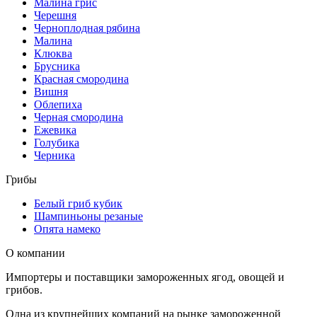
Малина грис
Черешня
Черноплодная рябина
Малина
Клюква
Брусника
Красная смородина
Вишня
Облепиха
Черная смородина
Ежевика
Голубика
Черника
Грибы
Белый гриб кубик
Шампиньоны резаные
Опята намеко
О компании
Импортеры и поставщики замороженных ягод, овощей и
грибов.
Одна из крупнейших компаний на рынке замороженной