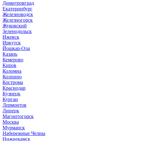
Димитровград
Екатеринбург
Железноводск
Железногорск
Жуковский
Зеленодольск
Ижевск
Иркутск
Йошкар-Ола
Казань
Кемерово
Киров
Коломна
Колпино
Кострома
Краснодар
Кузнецк
Курган
Лермонтов
Липецк
Магнитогорск
Москва
Мурманск
Набережные Челны
Нижнекамск