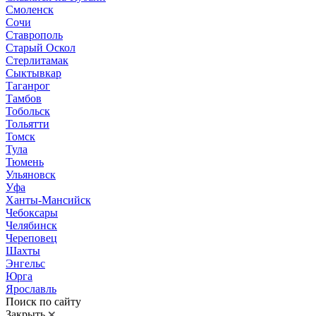
Смоленск
Сочи
Ставрополь
Старый Оскол
Стерлитамак
Сыктывкар
Таганрог
Тамбов
Тобольск
Тольятти
Томск
Тула
Тюмень
Ульяновск
Уфа
Ханты-Мансийск
Чебоксары
Челябинск
Череповец
Шахты
Энгельс
Юрга
Ярославль
Поиск по сайту
Закрыть