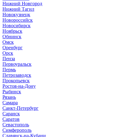
Нижний Новгород
Нижний Тагил
Новокузнецк
Новороссийск
Новосибирск
Ноябрьск
Обнинск
Омск
Оренбург
Орск
Пенза
Первоуральск
Пермь
Петрозаводск
Прокопьевск
Ростов-на-Дону
Рыбинск
Рязань
Самара
Санкт-Петербург
Саранск
Саратов
Севастополь
Симферополь
Славянск-на-Кубани